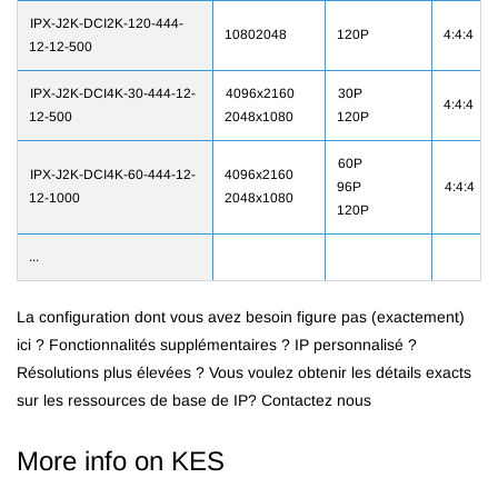
IPX-J2K-DCI2K-120-444-
10802048
120P
4:4:4
12-12-500
IPX-J2K-DCI4K-30-444-12-
4096x2160
30P
4:4:4
12-500
2048x1080
120P
60P
IPX-J2K-DCI4K-60-444-12-
4096x2160
96P
4:4:4
12-1000
2048x1080
120P
...
La configuration dont vous avez besoin figure pas (exactement)
ici ? Fonctionnalités supplémentaires ? IP personnalisé ?
Résolutions plus élevées ?
Vous voulez obtenir les détails exacts
sur les ressources de base de IP? Contactez nous
More info on KES