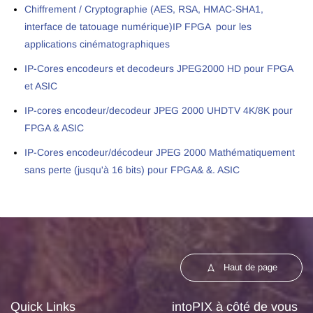
Chiffrement / Cryptographie (AES, RSA, HMAC-SHA1,
interface de tatouage numérique)IP FPGA
pour les
applications cinématographiques
IP-Cores encodeurs et decodeurs JPEG2000 HD pour FPGA
et ASIC
IP-cores encodeur/decodeur JPEG 2000 UHDTV 4K/8K pour
FPGA & ASIC
IP-Cores encodeur/décodeur JPEG 2000 Mathématiquement
sans perte (jusqu'à 16 bits) pour FPGA& &. ASIC
Haut de page
Quick Links
intoPIX à côté de vous