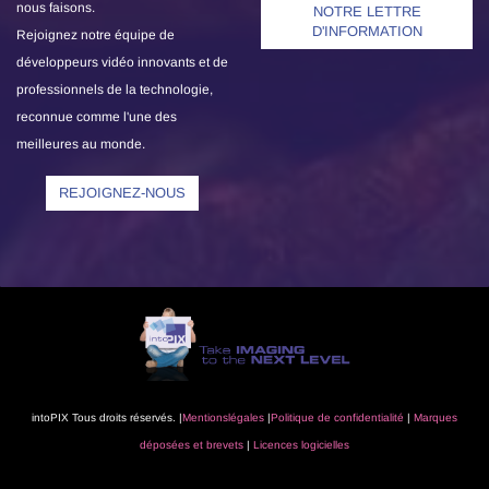
nous faisons.
NOTRE LETTRE
D'INFORMATION
Rejoignez notre équipe de
développeurs vidéo innovants et de
professionnels de la technologie,
reconnue comme l'une des
meilleures au monde.
REJOIGNEZ-NOUS
intoPIX Tous droits réservés. |
Mentions
légales
|
Politique
de confidentialité
|
Marques
déposées
et brevets
|
Licences logicielles