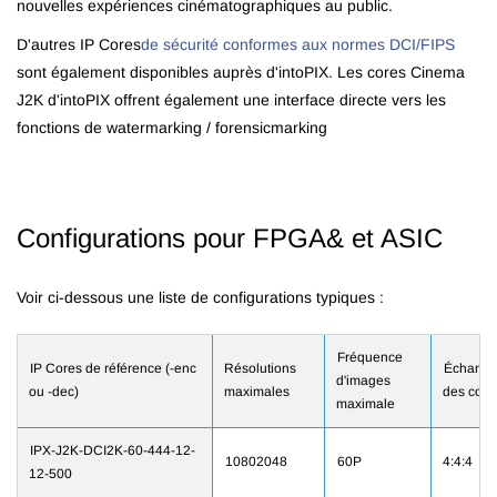
nouvelles expériences cinématographiques au public.
D'autres IP Cores
de sécurité conformes aux normes DCI/FIPS
sont également disponibles auprès d'intoPIX. Les cores Cinema
J2K d'intoPIX offrent également une interface directe vers les
fonctions de watermarking / forensicmarking
Configurations pour FPGA& et ASIC
Voir ci-dessous une liste de configurations typiques :
Fréquence
IP Cores de référence (-enc
Résolutions
Échantil
d'images
ou -dec)
maximales
des coul
maximale
IPX-J2K-DCI2K-60-444-12-
10802048
60P
4:4:4
12-500