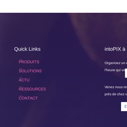
Quick Links
intoPIX à
PRODUITS
Organisez un en
l'heure qui vo
SOLUTIONS
ACTU
Venez nous re
RESSOURCES
près de chez v
CONTACT
É