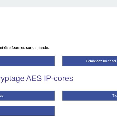
nt être fournies sur demande.
Demandez un essai 
yptage AES IP-cores
es
Ti