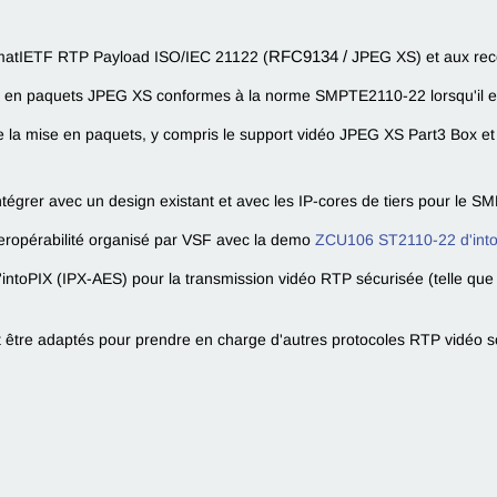
mat
IETF
RTP Payload ISO/IEC 21122 (
RFC9134 /
JPEG XS) et aux re
 en paquets JPEG XS conformes à la norme SMPTE2110-22 lorsqu'il est
de la mise en paquets, y compris le support vidéo JPEG XS Part3 Box et l
tégrer avec un design existant et avec les IP-cores de tiers pour le 
interopérabilité organisé par VSF avec la demo
ZCU106 ST2110-22 d'int
'intoPIX (IPX-AES) pour la transmission vidéo RTP sécurisée (telle que
t être adaptés pour prendre en charge d'autres protocoles RTP vidéo s