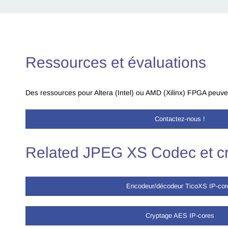
Ressources et évaluations
Des ressources pour Altera (Intel) ou AMD (Xilinx) FPGA peuve
Contactez-nous !
Related JPEG XS Codec et cr
Encodeur/décodeur TicoXS IP-cor
Cryptage AES IP-cores