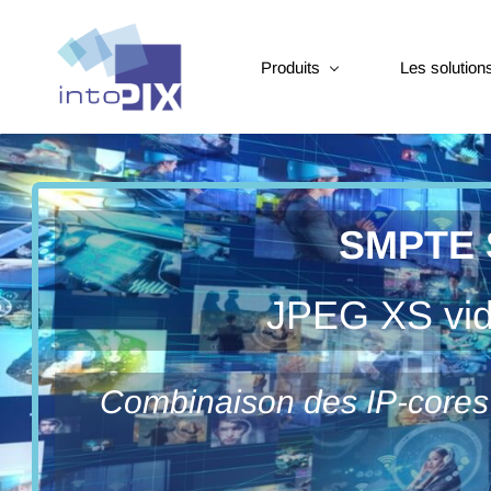
Produits
Les solution
SMPTE S
JPEG XS vi
Combinaison des IP-cores