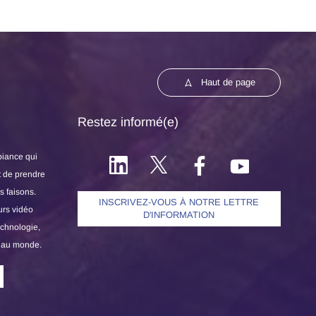
Haut de page
Restez informé(e)
biance qui
t de prendre
s faisons.
INSCRIVEZ-VOUS À NOTRE LETTRE
urs vidéo
D'INFORMATION
echnologie,
 au monde.