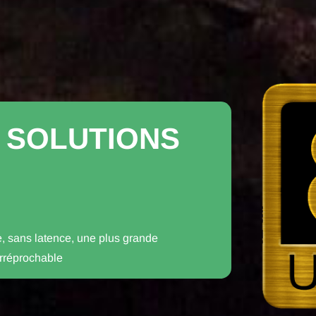
 SOLUTIONS
e,
sans latence,
une plus grande
irréprochable