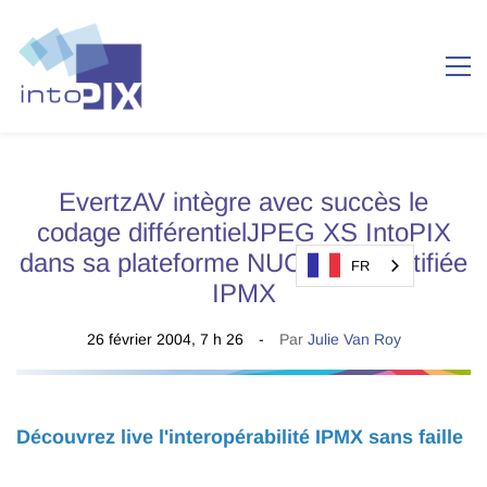
EvertzAV intègre avec succès le
codage différentielJPEG XS IntoPIX
dans sa plateforme NUCLEUS certifiée
FR
IPMX
26 février 2004, 7 h 26
Par
Julie Van Roy
Découvrez live l'interopérabilité IPMX sans faille