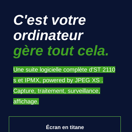
C'est votre
ordinateur
gère tout cela.
Une suite logicielle complète d'ST 2110
s et IPMX, powered by JPEG XS .
Capture, traitement, surveillance,
affichage.
Écran en titane