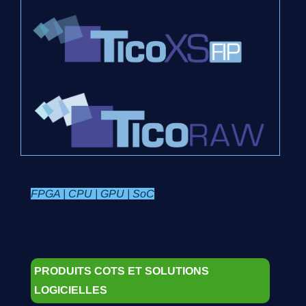
FPGA | CPU | GPU | SoC
PRODUITS COTS ET SOLUTIONS
LOGICIELLES