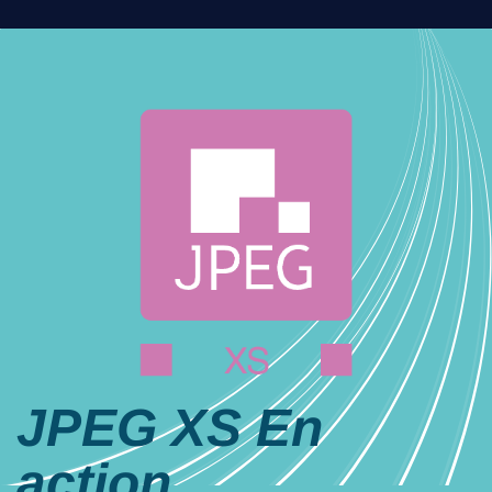
JPEG XS En
action